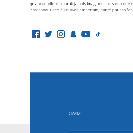
qu’aucun pilote n’aurait jamais imaginée. Lors de cette 
Bradshaw. Face à un avenir incertain, hanté par ses fan
E-MAIL
*