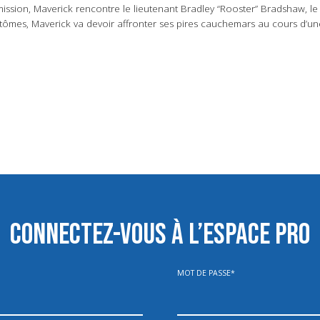
mission, Maverick rencontre le lieutenant Bradley “Rooster” Bradshaw, le 
tômes, Maverick va devoir affronter ses pires cauchemars au cours d’une 
CONNECTEZ-VOUS À L’ESPACE PRO
MOT DE PASSE
*