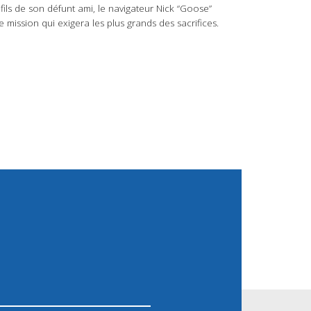
fils de son défunt ami, le navigateur Nick “Goose”
mission qui exigera les plus grands des sacrifices.