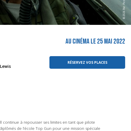
© 2026 Par. Pics.
AU CINÉMA LE 25 MAI 2022
RÉSERVEZ VOS PLACES
 Lewis
l continue à repousser ses limites en tant que pilote
es diplômés de l’école Top Gun pour une mission spéciale