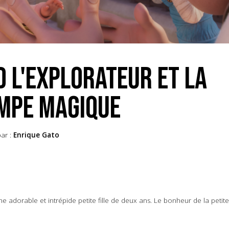
D L'EXPLORATEUR ET LA
MPE MAGIQUE
ar :
Enrique Gato
e adorable et intrépide petite fille de deux ans. Le bonheur de la petite