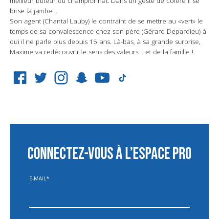
meilleur buteur du championnat. Dans un geste de colère il se
brise la jambe…
Son agent (Chantal Lauby) le contraint de se mettre au «vert» le
temps de sa convalescence chez son père (Gérard Depardieu) à
qui il ne parle plus depuis 15 ans. Là-bas, à sa grande surprise,
Maxime va redécouvrir le sens des valeurs… et de la famille !
CONNECTEZ-VOUS À L’ESPACE PRO
E-MAIL
*