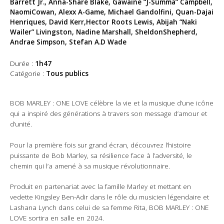
Barrett Jr., Anna-Sharé Blake, Gawaine “J-Summa” Campbell,
NaomiCowan, Alexx A-Game, Michael Gandolfini, Quan-Dajai
Henriques, David Kerr,Hector Roots Lewis, Abijah “Naki
Wailer” Livingston, Nadine Marshall, SheldonShepherd,
Andrae Simpson, Stefan A.D Wade
Durée :
1h47
Catégorie :
Tous publics
BOB MARLEY : ONE LOVE célèbre la vie et la musique d’une icône
qui a inspiré des générations à travers son message d’amour et
d’unité.
Pour la première fois sur grand écran, découvrez l’histoire
puissante de Bob Marley, sa résilience face à l’adversité, le
chemin qui l’a amené à sa musique révolutionnaire.
Produit en partenariat avec la famille Marley et mettant en
vedette Kingsley Ben-Adir dans le rôle du musicien légendaire et
Lashana Lynch dans celui de sa femme Rita, BOB MARLEY : ONE
LOVE sortira en salle en 2024.