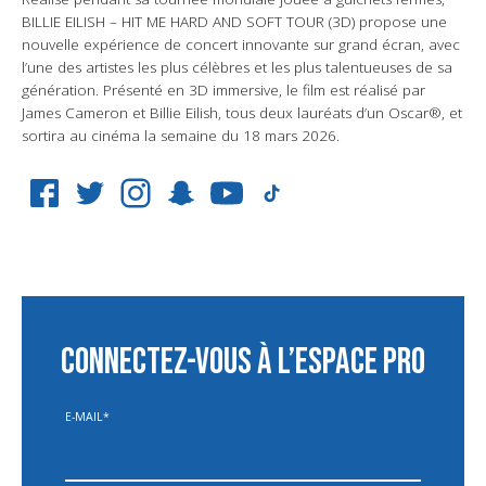
BILLIE EILISH – HIT ME HARD AND SOFT TOUR (3D) propose une
nouvelle expérience de concert innovante sur grand écran, avec
l’une des artistes les plus célèbres et les plus talentueuses de sa
génération. Présenté en 3D immersive, le film est réalisé par
James Cameron et Billie Eilish, tous deux lauréats d’un Oscar®, et
sortira au cinéma la semaine du 18 mars 2026.
CONNECTEZ-VOUS À L’ESPACE PRO
E-MAIL
*