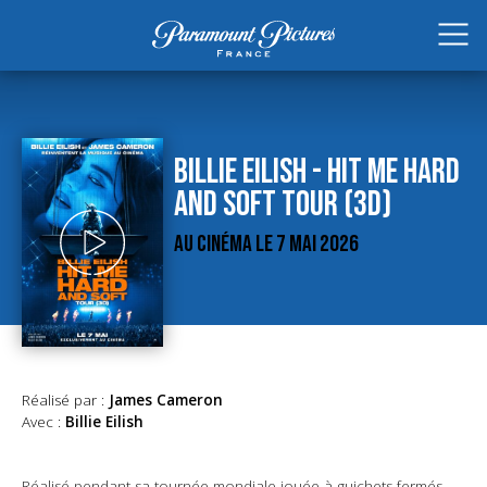
BILLIE EILISH - HIT ME HARD
AND SOFT TOUR (3D)
AU CINÉMA LE 7 MAI 2026
Réalisé par :
James Cameron
Avec :
Billie Eilish
Réalisé pendant sa tournée mondiale jouée à guichets fermés,