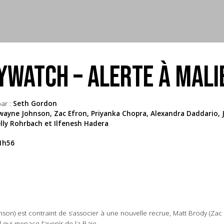
YWATCH – ALERTE À MALI
ar :
Seth Gordon
ayne Johnson, Zac Efron, Priyanka Chopra, Alexandra Daddario, 
elly Rohrbach et Ilfenesh Hadera
1h56
) est contraint de s’associer à une nouvelle recrue, Matt Brody (Zac Ef
l qui menace l’avenir de la Baie…