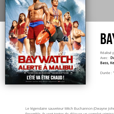
BA
Réalisé p
Avec :
Dw
Bass, K
Durée :
Le légendaire sauveteur Mitch Buchannon (Dwayne Johnson
Ensemble, ils vont tenter de déjouer un complot crimine