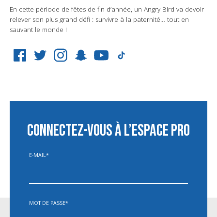
En cette période de fêtes de fin d’année, un Angry Bird va devoir
relever son plus grand défi : survivre à la paternité… tout en
sauvant le monde !
CONNECTEZ-VOUS À L’ESPACE PRO
E-MAIL
*
MOT DE PASSE
*