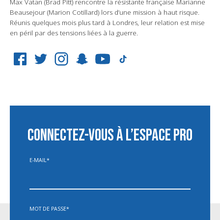
Max Vatan (Brad Pitt) rencontre la résistante française Marianne
Beausejour (Marion Cotillard) lors d’une mission à haut risque.
Réunis quelques mois plus tard à Londres, leur relation est mise
en péril par des tensions liées à la guerre.
CONNECTEZ-VOUS À L’ESPACE PRO
E-MAIL
*
MOT DE PASSE
*